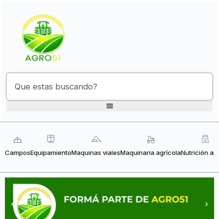
Campos
Equipamiento
Maquinas viales
Maquinaria agrícola
Nutrición an